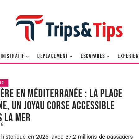
INISTRATIF
DÉPLACEMENT
ESCAPADES
EXPÉRIEN
ES
ière en Méditerranée : la plage
ne, un joyau corse accessible
s la mer
26
ap historique en 2025, avec 37,2 millions de passagers