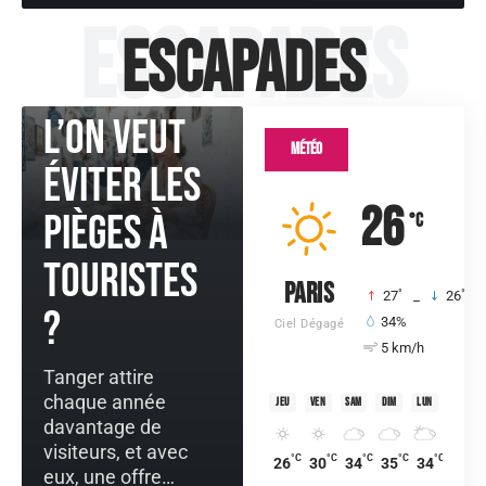
Escapades
Tanger en
Escapades
2026 si
l’on veut
Météo
éviter les
26
pièges à
°C
touristes
Paris
°
°
27
_
26
?
34%
Ciel Dégagé
5 km/h
Tanger attire
chaque année
jeu
ven
sam
dim
lun
davantage de
visiteurs, et avec
°C
°C
°C
°C
°C
26
30
34
35
34
eux, une offre
…