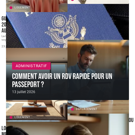
LOGEMENT
Visiter le Val-de-Marne sans
voiture : comment organiser ses
Guadeloupe Hôtel luxe pour Noël
déplacements ?
2026 : organiser un séjour festif
Le Val-de-Marne compte parmi les départements
au soleil
franciliens les mieux desservis par les
…
La Guadeloupe attire chaque année davantage de
29 juillet 2026
voyageurs pour les fêtes de
…
23 juillet 2026
ADMINISTRATIF
Comment avoir un RDV rapide pour un
passeport ?
13 juillet 2026
DÉPLACEMENT
LOGEMENT
Avion rasoir electrique en soute ou
en cabine : le bon réflexe selon
Locations de vacances: choisir le
votre compagnie
meilleur site pour réserver en