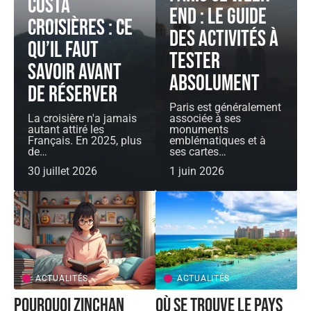
Costa
end : le guide
Croisières : ce
des activités à
qu’il faut
tester
savoir avant
absolument
de réserver
Paris est généralement
La croisière n'a jamais
associée à ses
autant attiré les
monuments
Français. En 2025, plus
emblématiques et à
de
…
ses cartes
…
30 juillet 2026
1 juin 2026
ACTUALITÉS
ACTUALITÉS
Pourquoi Zinchan
Où se trouve le pays