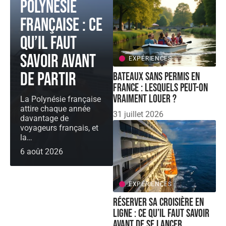
Polynésie
française : ce
qu’il faut
savoir avant
EXPÉRIENCES
de partir
Bateaux sans permis en
France : lesquels peut-on
vraiment louer ?
La Polynésie française
attire chaque année
31 juillet 2026
davantage de
voyageurs français, et
la
…
6 août 2026
EXPÉRIENCES
Réserver sa croisière en
ligne : ce qu’il faut savoir
avant de se lancer