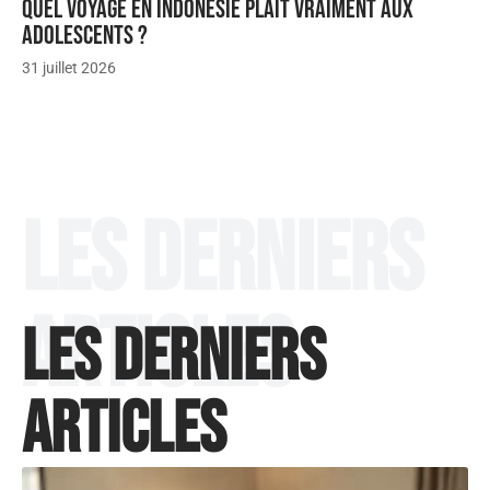
Quel voyage en Indonésie plaît vraiment aux
adolescents ?
31 juillet 2026
Les derniers
articles
Les derniers
articles