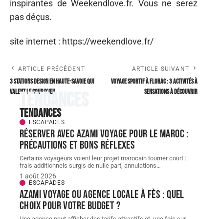
inspirantes de Weekendlove.fr. Vous ne serez
pas déçus.
site internet : https://weekendlove.fr/
ARTICLE PRÉCÉDENT
ARTICLE SUIVANT
3 stations design en Haute-Savoie qui
Voyage sportif à Florac : 3 activités à
valent le coup d’œil
sensations à découvrir
Tendances
Tendances
ESCAPADES
Réserver avec AZAMI VOYAGE pour le Maroc :
précautions et bons réflexes
Certains voyageurs voient leur projet marocain tourner court :
frais additionnels surgis de nulle part, annulations
…
1 août 2026
ESCAPADES
AZAMI VOYAGE ou agence locale à Fès : quel
choix pour votre budget ?
Une agence peut afficher des tarifs attractifs et, une fois sur