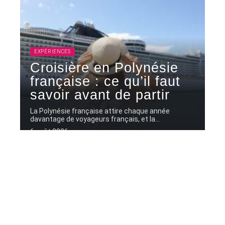
EXPÉRIENCES
Croisière en Polynésie
française : ce qu’il faut
savoir avant de partir
La Polynésie française attire chaque année
davantage de voyageurs français, et la
…
6 août 2026
Contact
Mentions Légales
Sitemap