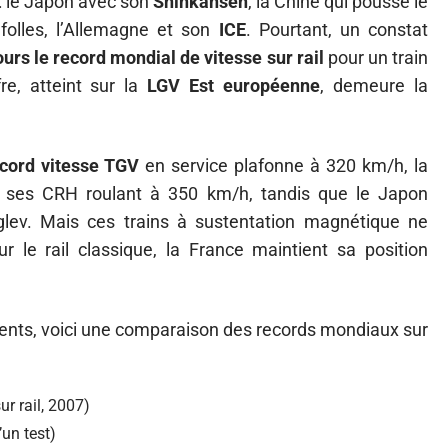
 : le Japon avec son
Shinkansen
, la Chine qui pousse le
folles, l’Allemagne et son
ICE
. Pourtant, un constat
ours le record mondial de vitesse sur rail
pour un train
re, atteint sur la
LGV Est européenne
, demeure la
cord vitesse TGV
en service plafonne à 320 km/h, la
c ses CRH roulant à 350 km/h, tandis que le Japon
glev. Mais ces trains à sustentation magnétique ne
r le rail classique, la France maintient sa position
rents, voici une comparaison des records mondiaux sur
r rail, 2007)
’un test)