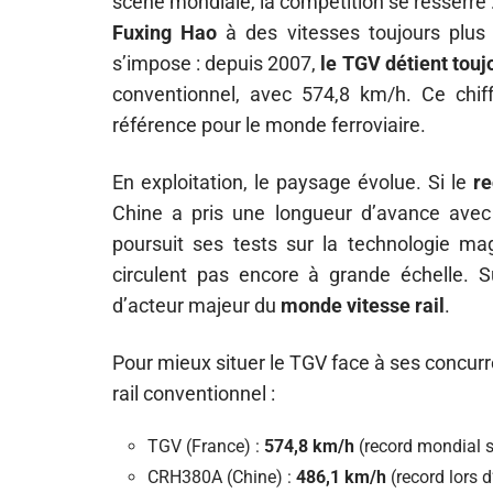
scène mondiale, la compétition se resserre
Fuxing Hao
à des vitesses toujours plus 
s’impose : depuis 2007,
le TGV détient touj
conventionnel, avec 574,8 km/h. Ce chiff
référence pour le monde ferroviaire.
En exploitation, le paysage évolue. Si le
re
Chine a pris une longueur d’avance ave
poursuit ses tests sur la technologie ma
circulent pas encore à grande échelle. Su
d’acteur majeur du
monde vitesse rail
.
Pour mieux situer le TGV face à ses concur
rail conventionnel :
TGV (France) :
574,8 km/h
(record mondial su
CRH380A (Chine) :
486,1 km/h
(record lors d