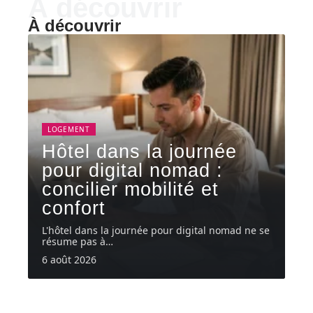
À découvrir
À découvrir
LOGEMENT
Hôtel dans la journée
pour digital nomad :
concilier mobilité et
confort
L'hôtel dans la journée pour digital nomad ne se
résume pas à
…
6 août 2026