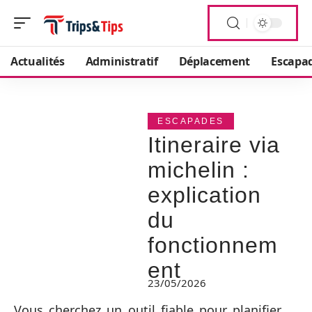
Actualités
Administratif
Déplacement
Escapa
ESCAPADES
Itineraire via
michelin :
explication
du
fonctionnem
ent
23/05/2026
Vous cherchez un outil fiable pour planifier