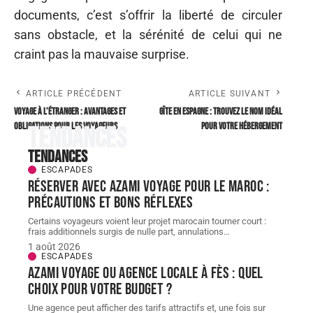
documents, c’est s’offrir la liberté de circuler
sans obstacle, et la sérénité de celui qui ne
craint pas la mauvaise surprise.
ARTICLE PRÉCÉDENT
ARTICLE SUIVANT
Voyage à l’étranger : avantages et
Gîte en Espagne : Trouvez le nom idéal
obligations pour les voyageurs
pour votre hébergement
Tendances
Tendances
ESCAPADES
Réserver avec AZAMI VOYAGE pour le Maroc :
précautions et bons réflexes
Certains voyageurs voient leur projet marocain tourner court :
frais additionnels surgis de nulle part, annulations
…
1 août 2026
ESCAPADES
AZAMI VOYAGE ou agence locale à Fès : quel
choix pour votre budget ?
Une agence peut afficher des tarifs attractifs et, une fois sur