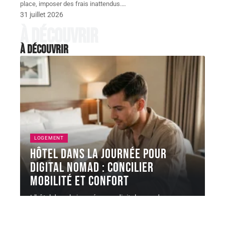
place, imposer des frais inattendus.
…
31 juillet 2026
À découvrir
À découvrir
LOGEMENT
Hôtel dans la journée pour
digital nomad : concilier
mobilité et confort
L'hôtel dans la journée pour digital nomad ne se
résume pas à
…
6 août 2026