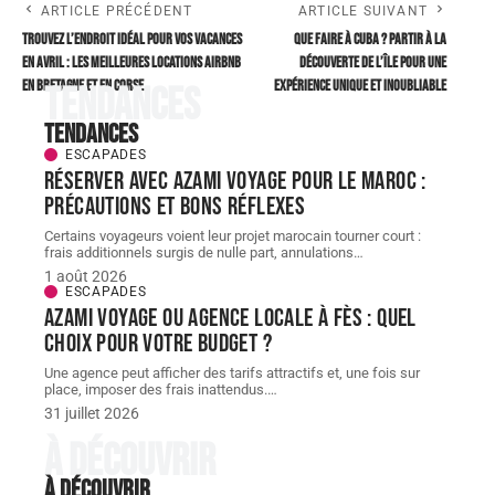
ARTICLE PRÉCÉDENT
ARTICLE SUIVANT
Trouvez l’endroit idéal pour vos vacances
Que faire à Cuba ? Partir à la
en avril : les meilleures locations airbnb
découverte de l’île pour une
en bretagne et en corse
expérience unique et inoubliable
Tendances
Tendances
ESCAPADES
Réserver avec AZAMI VOYAGE pour le Maroc :
précautions et bons réflexes
Certains voyageurs voient leur projet marocain tourner court :
frais additionnels surgis de nulle part, annulations
…
1 août 2026
ESCAPADES
AZAMI VOYAGE ou agence locale à Fès : quel
choix pour votre budget ?
Une agence peut afficher des tarifs attractifs et, une fois sur
place, imposer des frais inattendus.
…
31 juillet 2026
À découvrir
À découvrir