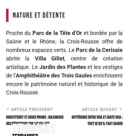
Nature et détente
Proche du
Parc de la Tête d’Or
et bordée par la
Saône et le Rhône, la Croix-Rousse offre de
nombreux espaces verts. Le
Parc de la Cerisaie
abrite la
Villa Gillet
, centre de création
artistique. Le
Jardin des Plantes
et les vestiges
de l’
Amphithéâtre des Trois Gaules
enrichissent
encore le patrimoine naturel et historique de la
Croix-Rousse.
ARTICLE PRÉCÉDENT
ARTICLE SUIVANT
Directferry et codes promo : maximiser
Différence entre visa et carte visa :
vos réductions sur les billets
tout ce qu’il faut savoir
Tendances