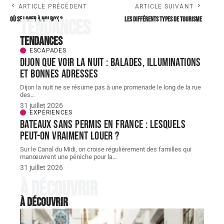
ARTICLE PRÉCÉDENT
ARTICLE SUIVANT
Où se loger à Holbox ?
Les différents types de tourisme
Tendances
Tendances
ESCAPADES
Dijon que voir la nuit : balades, illuminations
et bonnes adresses
Dijon la nuit ne se résume pas à une promenade le long de la rue
des
…
31 juillet 2026
EXPÉRIENCES
Bateaux sans permis en France : lesquels
peut-on vraiment louer ?
Sur le Canal du Midi, on croise régulièrement des familles qui
manœuvrent une péniche pour la
…
31 juillet 2026
À découvrir
À découvrir