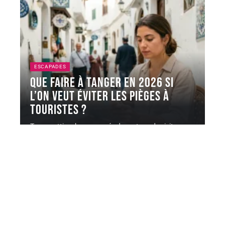
ESCAPADES
Que faire à Tanger en 2026 si
l’on veut éviter les pièges à
touristes ?
Tanger attire chaque année davantage de visiteurs,
et avec eux, une offre
…
4 août 2026
Contact
Mentions Légales
Sitemap