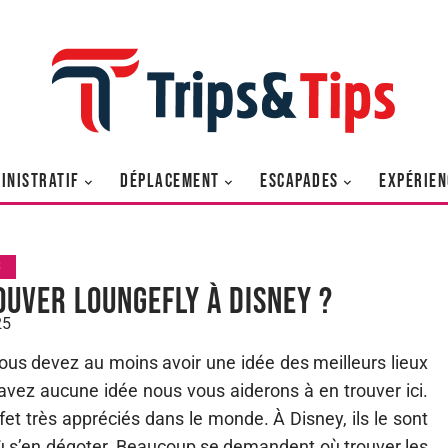
INISTRATIF
DÉPLACEMENT
ESCAPADES
EXPÉRIEN
S
ouver Loungefly à Disney ?
25
vous devez au moins avoir une idée des meilleurs lieux
vez aucune idée nous vous aiderons à en trouver ici.
et très appréciés dans le monde. À Disney, ils le sont
ù s’en dégoter. Beaucoup se demandent où trouver les