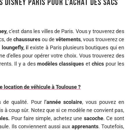
s Disney Paris pour l’achat des sacs
ney,
c’est dans les villes de Paris. Vous y trouverez des
acs, de
chaussures
ou de
vêtements
, vous trouverez ce
 loungefly, i
l existe à Paris plusieurs boutiques qui en
une d’elles pour opérer votre choix. Vous trouverez des
érents. Il y a des
modèles classiques
et
chics
pour les
 location de véhicule à Toulouse ?
 de qualité. Pour l
’année scolaire
, vous pouvez en
avis à coup sûr. Notez que si ce modèle ne convient pas,
les.
Pour faire simple, achetez une
sacoche
. Ce sont
aule. Ils conviennent aussi aux
apprenants
. Toutefois,