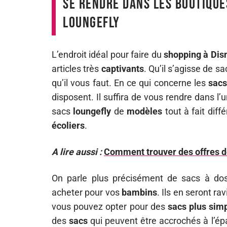
Se rendre dans les boutique
loungefly
L’endroit idéal pour faire du
shopping à Dis
articles très
captivants
. Qu’il s’agisse de s
qu’il vous faut. En ce qui concerne les
sacs
disposent. Il suffira de vous rendre dans l’
sacs
loungefly
de
modèles
tout à fait diff
écoliers
.
A lire aussi :
Comment trouver des offres de
On parle plus précisément de sacs à dos
acheter pour vos
bambins
. Ils en seront r
vous pouvez opter pour des
sacs plus simp
des
sacs
qui peuvent être accrochés à l’ép