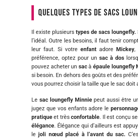
Quelques types de sacs loun
Il existe plusieurs
types de sacs loungefly.
l’idéal. Outre les besoins, il faut tenir co
leur faut. Si votre
enfant
adore
Mickey
,
préférence, optez pour un
sac à dos
lors
pouvez acheter un
sac
à
épaule
loungefly
si besoin. En dehors des goûts et des préfé
vous pourrez choisir la taille que le sac do
Le
sac loungefly Minnie
peut aussi être u
jugez que vos enfants adore le
personnag
pratique
et très
confortable
. Il est conçu s
élégance
. Élégance qui d’ailleurs est app
le
joli nœud placé à l’avant du sac.
C’es