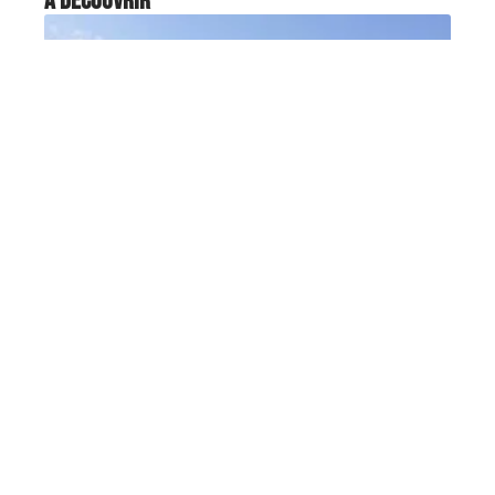
À découvrir
EXPÉRIENCES
Croisière en Polynésie française
: ce qu’il faut savoir avant de
partir
La Polynésie française attire chaque année
davantage de voyageurs français, et la
…
6 août 2026