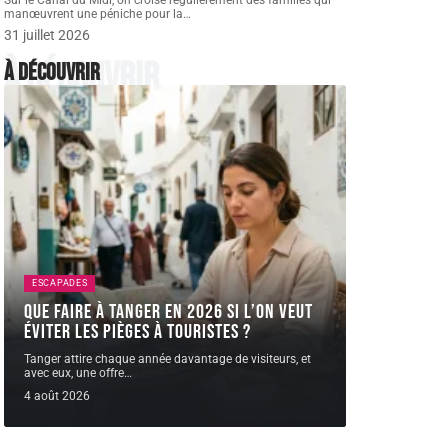
Sur le Canal du Midi, on croise régulièrement des familles qui
manœuvrent une péniche pour la
…
31 juillet 2026
À découvrir
À découvrir
ESCAPADES
Que faire à Tanger en 2026 si l’on veut
éviter les pièges à touristes ?
Tanger attire chaque année davantage de visiteurs, et
avec eux, une offre
…
4 août 2026