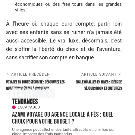
économiques ou des free tours dans les grandes
villes.
À l’heure où chaque euro compte, partir loin
avec ses enfants sans se ruiner n’a jamais été
aussi accessible. Le vrai luxe, désormais, c’est
de s’offrir la liberté du choix et de l’aventure,
sans sacrifier son compte en banque.
ARTICLE PRÉCÉDENT
ARTICLE SUIVANT
Voyagez en toute sécurité : découvrez les
Sicile Où aller en hiver : idées de
quartiers à éviter à bordeaux
séjours doux et culturels
Tendances
Tendances
ESCAPADES
AZAMI VOYAGE ou agence locale à Fès : quel
choix pour votre budget ?
Une agence peut afficher des tarifs attractifs et, une fois sur
place, imposer des frais inattendus.
…