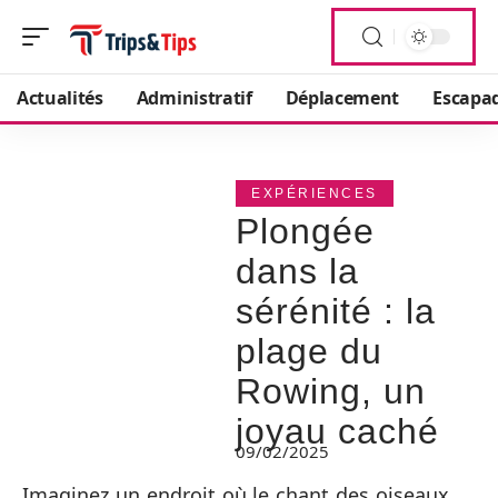
Actualités
Administratif
Déplacement
Escapa
EXPÉRIENCES
Plongée
dans la
sérénité : la
plage du
Rowing, un
joyau caché
09/02/2025
Imaginez un endroit où le chant des oiseaux