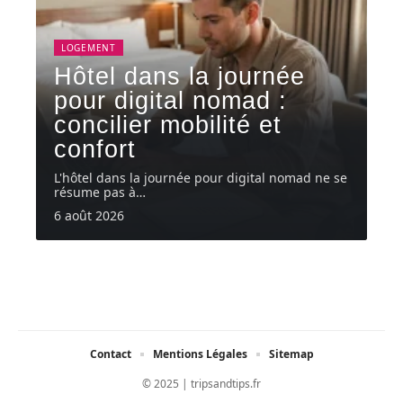
LOGEMENT
Hôtel dans la journée
pour digital nomad :
concilier mobilité et
confort
L'hôtel dans la journée pour digital nomad ne se
résume pas à
…
6 août 2026
Contact
Mentions Légales
Sitemap
© 2025 | tripsandtips.fr