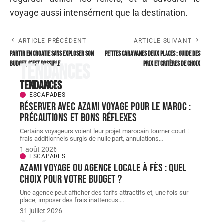
voyage aussi intensément que la destination.
ARTICLE PRÉCÉDENT
ARTICLE SUIVANT
Partir en Croatie sans exploser son
Petites caravanes deux places : guide des
budget, c’est possible
prix et critères de choix
Tendances
Tendances
ESCAPADES
Réserver avec AZAMI VOYAGE pour le Maroc :
précautions et bons réflexes
Certains voyageurs voient leur projet marocain tourner court :
frais additionnels surgis de nulle part, annulations
…
1 août 2026
ESCAPADES
AZAMI VOYAGE ou agence locale à Fès : quel
choix pour votre budget ?
Une agence peut afficher des tarifs attractifs et, une fois sur
place, imposer des frais inattendus.
…
31 juillet 2026