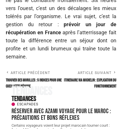
ne pas le combattre frontalement. Six heures
vers l’ouest, c’est un des décalages les mieux
tolérés par l’organisme. Le vrai sujet, c’est la
gestion du retour :
prévoir un jour de
récupération en France
après l’atterrissage fait
toute la différence entre un séjour dont on
profite et un lundi brumeux qui traîne toute la
semaine.
ARTICLE PRÉCÉDENT
ARTICLE SUIVANT
Trouver des morilles : 5 indices pour une
Itineraire via michelin : explication du
cueillette réussie
fonctionnement
Tendances
Tendances
ESCAPADES
Réserver avec AZAMI VOYAGE pour le Maroc :
précautions et bons réflexes
Certains voyageurs voient leur projet marocain tourner court :