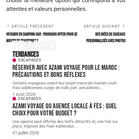
choisir la meilleure option qui correspond à vos
attentes et valeurs personnelles.
ARTICLE PRÉCÉDENT
ARTICLE SUIVANT
Voyager en camping-car : pourquoi opter pour ce
Des idées de cadeaux
moyen de transport ?
personnalisés avec photos
Tendances
Tendances
ESCAPADES
Réserver avec AZAMI VOYAGE pour le Maroc :
précautions et bons réflexes
Certains voyageurs voient leur projet marocain tourner court :
frais additionnels surgis de nulle part, annulations
…
1 août 2026
ESCAPADES
AZAMI VOYAGE ou agence locale à Fès : quel
choix pour votre budget ?
Une agence peut afficher des tarifs attractifs et, une fois sur
place, imposer des frais inattendus.
…
31 juillet 2026