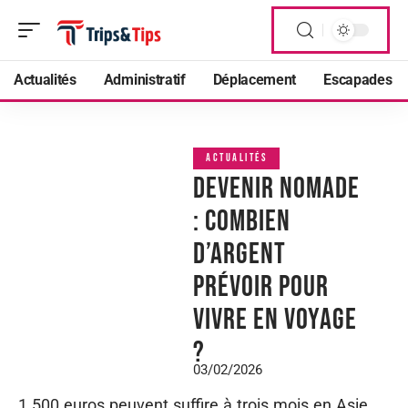
Actualités
Administratif
Déplacement
Escapades
ACTUALITÉS
Devenir nomade
: Combien
d’argent
prévoir pour
vivre en voyage
?
03/02/2026
1 500 euros peuvent suffire à trois mois en Asie