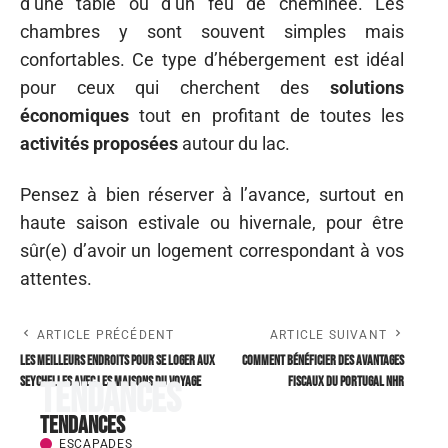
d’une table ou d’un feu de cheminée. Les
chambres y sont souvent simples mais
confortables. Ce type d’hébergement est idéal
pour ceux qui cherchent des
solutions
économiques
tout en profitant de toutes les
activités proposées
autour du lac.
Pensez à bien réserver à l’avance, surtout en
haute saison estivale ou hivernale, pour être
sûr(e) d’avoir un logement correspondant à vos
attentes.
ARTICLE PRÉCÉDENT
ARTICLE SUIVANT
Les meilleurs endroits pour se loger aux
Comment bénéficier des avantages
Seychelles avec Les Maisons du voyage
fiscaux du portugal NHR
Tendances
Tendances
ESCAPADES