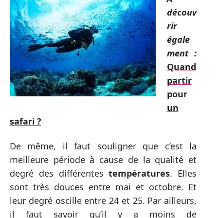
découv
rir
égale
ment :
Quand
partir
pour
un
safari ?
De même, il faut souligner que c’est la
meilleure période à cause de la qualité et
degré des différentes
températures
. Elles
sont très douces entre mai et octobre. Et
leur degré oscille entre 24 et 25. Par ailleurs,
il faut savoir qu’il y a moins de