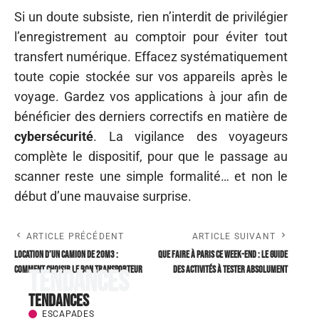
Si un doute subsiste, rien n’interdit de privilégier
l’enregistrement au comptoir pour éviter tout
transfert numérique. Effacez systématiquement
toute copie stockée sur vos appareils après le
voyage. Gardez vos applications à jour afin de
bénéficier des derniers correctifs en matière de
cybersécurité
. La vigilance des voyageurs
complète le dispositif, pour que le passage au
scanner reste une simple formalité… et non le
début d’une mauvaise surprise.
ARTICLE PRÉCÉDENT
ARTICLE SUIVANT
Location d’un camion de 20m3 :
Que faire à Paris ce week-end : le guide
comment choisir le bon transporteur
des activités à tester absolument
Tendances
Tendances
ESCAPADES