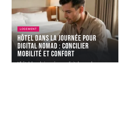
LOGEMENT
Hôtel dans la journée pour
digital nomad : concilier
mobilité et confort
L'hôtel dans la journée pour digital nomad ne se
résume pas à
…
6 août 2026
Contact
Mentions Légales
Sitemap
© 2025 | tripsandtips.fr