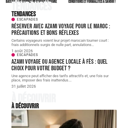
bateau : les bonnes pratiques à suivre
conditions et formalités à savoir !
Tendances
Tendances
ESCAPADES
Réserver avec AZAMI VOYAGE pour le Maroc :
précautions et bons réflexes
Certains voyageurs voient leur projet marocain tourner court :
frais additionnels surgis de nulle part, annulations
…
1 août 2026
ESCAPADES
AZAMI VOYAGE ou agence locale à Fès : quel
choix pour votre budget ?
Une agence peut afficher des tarifs attractifs et, une fois sur
place, imposer des frais inattendus.
…
31 juillet 2026
À découvrir
À découvrir