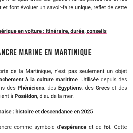
et font évoluer un savoir-faire unique, reflet de cette
rique en voiture : itinéraire, durée, conseils
’ancre marine en Martinique
rts de la Martinique, n’est pas seulement un objet
tachement à la culture maritime
. Utilisée depuis des
ains des
Phéniciens
, des
Égyptiens
, des
Grecs
et des
aient à
Poséidon
, dieu de la mer.
naise : histoire et descendance en 2025
l’ancre comme symbole d’
espérance
et de
foi
. Cette