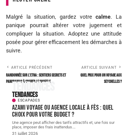
Malgré la situation, gardez votre
calme
. La
panique pourrait altérer votre jugement et
compliquer la situation. Adoptez une attitude
posée pour gérer efficacement les démarches à
suivre.
ARTICLE PRÉCÉDENT
ARTICLE SUIVANT
Randonnée sur l’Etna : sentiers secrets et
Quel prix pour un voyage aux
panoramas à couper le souffle
Seychelles ?
Tendances
Tendances
ESCAPADES
AZAMI VOYAGE ou agence locale à Fès : quel
choix pour votre budget ?
Une agence peut afficher des tarifs attractifs et, une fois sur
place, imposer des frais inattendus.
…
31 juillet 2026